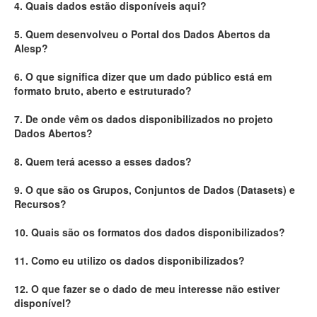
4. Quais dados estão disponíveis aqui?
Deputados Estaduais
5. Quem desenvolveu o Portal dos Dados Abertos da
Alesp?
Administração
6. O que significa dizer que um dado público está em
Legislação
formato bruto, aberto e estruturado?
Agenda
7. De onde vêm os dados disponibilizados no projeto
Dados Abertos?
Perguntas frequentes
8. Quem terá acesso a esses dados?
Contato
9. O que são os Grupos, Conjuntos de Dados (Datasets) e
Recursos?
10. Quais são os formatos dos dados disponibilizados?
11. Como eu utilizo os dados disponibilizados?
12. O que fazer se o dado de meu interesse não estiver
disponível?