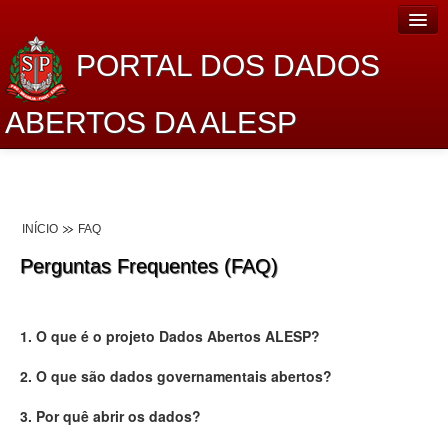
PORTAL DOS DADOS
ABERTOS DA ALESP
Home
Sobre o projeto
INÍCIO
FAQ
Dados Abertos Alesp
Perguntas Frequentes (FAQ)
Lei de Acesso à Informação
Dados Governamentais Abertos
1. O que é o projeto Dados Abertos ALESP?
Planejamento
2. O que são dados governamentais abertos?
Catálogo de dados
3. Por quê abrir os dados?
Processo Legislativo