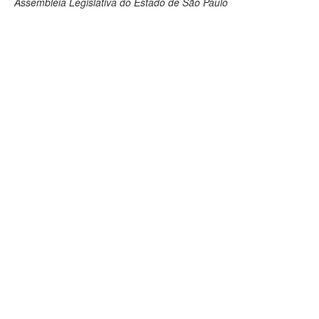
Assembleia Legislativa do Estado de São Paulo
Deputados Estaduais
Administração
Legislação
Agenda
Perguntas frequentes
Contato