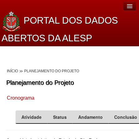
PORTAL DOS DADOS
ABERTOS DA ALESP
Home
Sobre o projeto
INÍCIO
PLANEJAMENTO DO PROJETO
Dados Abertos Alesp
Planejamento do Projeto
Lei de Acesso à Informação
Cronograma
Dados Governamentais Abertos
Planejamento
Atividade
Status
Andamento
Conclusão
Catálogo de dados
Processo Legislativo