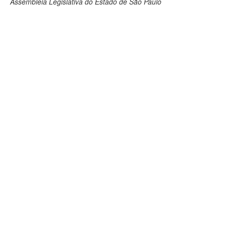
Assembleia Legislativa do Estado de São Paulo
Deputados Estaduais
Administração
Legislação
Agenda
Perguntas frequentes
Contato