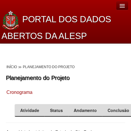
PORTAL DOS DADOS
ABERTOS DA ALESP
Home
Sobre o projeto
INÍCIO
PLANEJAMENTO DO PROJETO
Dados Abertos Alesp
Planejamento do Projeto
Lei de Acesso à Informação
Cronograma
Dados Governamentais Abertos
Planejamento
Atividade
Status
Andamento
Conclusão
Catálogo de dados
Processo Legislativo