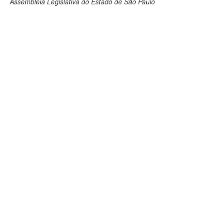
Assembleia Legislativa do Estado de São Paulo
Deputados Estaduais
Administração
Legislação
Agenda
Perguntas frequentes
Contato