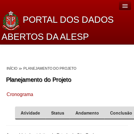
PORTAL DOS DADOS
ABERTOS DA ALESP
Home
Sobre o projeto
INÍCIO
PLANEJAMENTO DO PROJETO
Dados Abertos Alesp
Planejamento do Projeto
Lei de Acesso à Informação
Cronograma
Dados Governamentais Abertos
Planejamento
Atividade
Status
Andamento
Conclusão
Catálogo de dados
Processo Legislativo