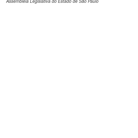
Assembleia Legislativa do Estado de São Paulo
Deputados Estaduais
Administração
Legislação
Agenda
Perguntas frequentes
Contato