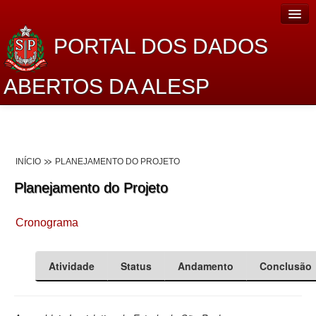
PORTAL DOS DADOS
ABERTOS DA ALESP
Home
Sobre o projeto
INÍCIO
PLANEJAMENTO DO PROJETO
Dados Abertos Alesp
Planejamento do Projeto
Lei de Acesso à Informação
Cronograma
Dados Governamentais Abertos
Planejamento
Atividade
Status
Andamento
Conclusão
Catálogo de dados
Processo Legislativo