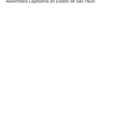
Assembleia Legislativa do Estado de São Paulo
Deputados Estaduais
Administração
Legislação
Agenda
Perguntas frequentes
Contato