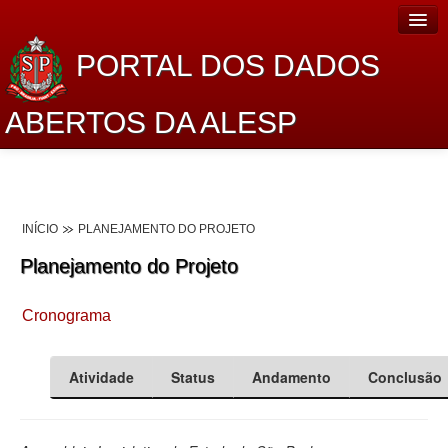
PORTAL DOS DADOS
ABERTOS DA ALESP
Home
Sobre o projeto
INÍCIO
PLANEJAMENTO DO PROJETO
Dados Abertos Alesp
Planejamento do Projeto
Lei de Acesso à Informação
Cronograma
Dados Governamentais Abertos
Planejamento
Atividade
Status
Andamento
Conclusão
Catálogo de dados
Processo Legislativo