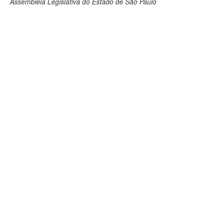
Assembleia Legislativa do Estado de São Paulo
Deputados Estaduais
Administração
Legislação
Agenda
Perguntas frequentes
Contato