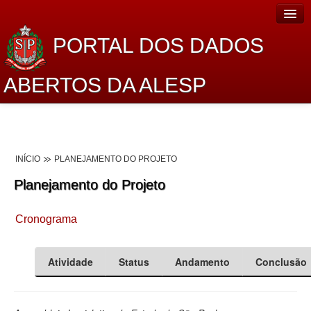
PORTAL DOS DADOS
ABERTOS DA ALESP
Home
Sobre o projeto
INÍCIO
PLANEJAMENTO DO PROJETO
Dados Abertos Alesp
Planejamento do Projeto
Lei de Acesso à Informação
Cronograma
Dados Governamentais Abertos
Planejamento
Atividade
Status
Andamento
Conclusão
Catálogo de dados
Processo Legislativo