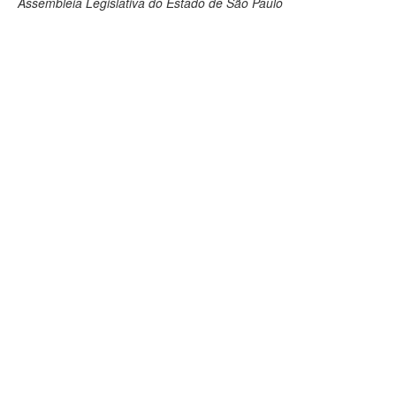
Assembleia Legislativa do Estado de São Paulo
Deputados Estaduais
Administração
Legislação
Agenda
Perguntas frequentes
Contato