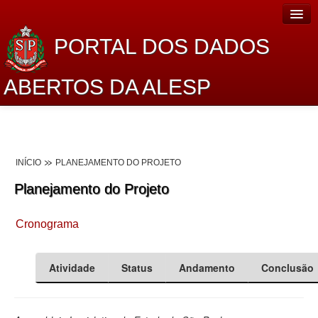
PORTAL DOS DADOS
ABERTOS DA ALESP
Home
Sobre o projeto
INÍCIO
PLANEJAMENTO DO PROJETO
Dados Abertos Alesp
Planejamento do Projeto
Lei de Acesso à Informação
Cronograma
Dados Governamentais Abertos
Planejamento
Atividade
Status
Andamento
Conclusão
Catálogo de dados
Processo Legislativo