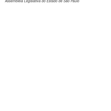
Assembleia Legislativa do Estado de São Paulo
Deputados Estaduais
Administração
Legislação
Agenda
Perguntas frequentes
Contato