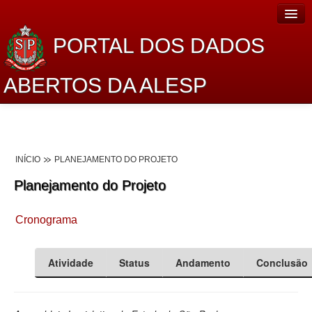
PORTAL DOS DADOS
ABERTOS DA ALESP
Home
Sobre o projeto
INÍCIO
PLANEJAMENTO DO PROJETO
Dados Abertos Alesp
Planejamento do Projeto
Lei de Acesso à Informação
Cronograma
Dados Governamentais Abertos
Planejamento
Atividade
Status
Andamento
Conclusão
Catálogo de dados
Processo Legislativo