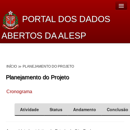
PORTAL DOS DADOS
ABERTOS DA ALESP
Home
Sobre o projeto
INÍCIO
PLANEJAMENTO DO PROJETO
Dados Abertos Alesp
Planejamento do Projeto
Lei de Acesso à Informação
Cronograma
Dados Governamentais Abertos
Planejamento
Atividade
Status
Andamento
Conclusão
Catálogo de dados
Processo Legislativo