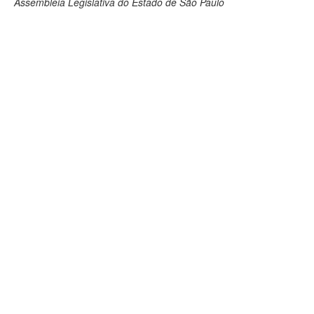
Assembleia Legislativa do Estado de São Paulo
Deputados Estaduais
Administração
Legislação
Agenda
Perguntas frequentes
Contato