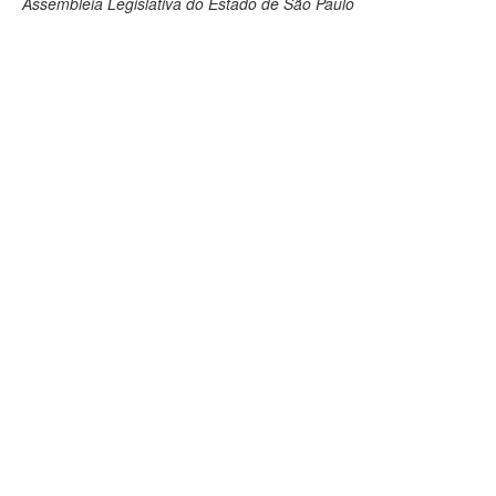
Assembleia Legislativa do Estado de São Paulo
Deputados Estaduais
Administração
Legislação
Agenda
Perguntas frequentes
Contato