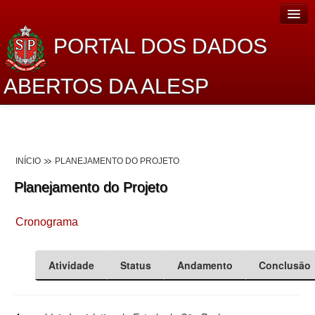
PORTAL DOS DADOS
ABERTOS DA ALESP
Home
Sobre o projeto
INÍCIO
PLANEJAMENTO DO PROJETO
Dados Abertos Alesp
Planejamento do Projeto
Lei de Acesso à Informação
Cronograma
Dados Governamentais Abertos
Planejamento
Atividade
Status
Andamento
Conclusão
Catálogo de dados
Processo Legislativo