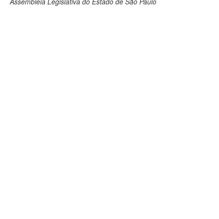
Assembleia Legislativa do Estado de São Paulo
Deputados Estaduais
Administração
Legislação
Agenda
Perguntas frequentes
Contato