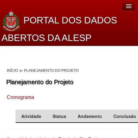
PORTAL DOS DADOS
ABERTOS DA ALESP
Home
Sobre o projeto
INÍCIO
PLANEJAMENTO DO PROJETO
Dados Abertos Alesp
Planejamento do Projeto
Lei de Acesso à Informação
Cronograma
Dados Governamentais Abertos
Planejamento
Atividade
Status
Andamento
Conclusão
Catálogo de dados
Processo Legislativo