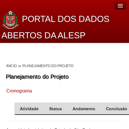
PORTAL DOS DADOS
ABERTOS DA ALESP
Home
Sobre o projeto
INÍCIO
PLANEJAMENTO DO PROJETO
Dados Abertos Alesp
Planejamento do Projeto
Lei de Acesso à Informação
Cronograma
Dados Governamentais Abertos
Planejamento
Atividade
Status
Andamento
Conclusão
Catálogo de dados
Processo Legislativo