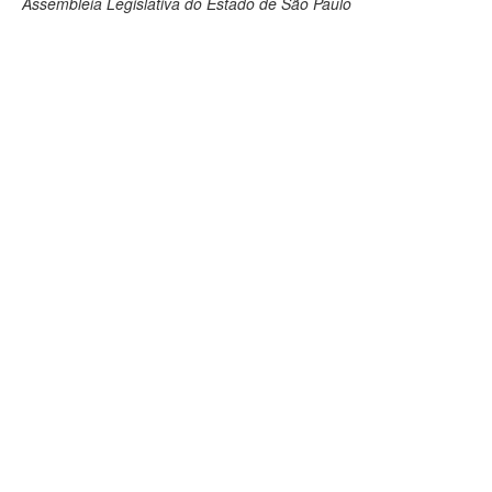
Assembleia Legislativa do Estado de São Paulo
Deputados Estaduais
Administração
Legislação
Agenda
Perguntas frequentes
Contato