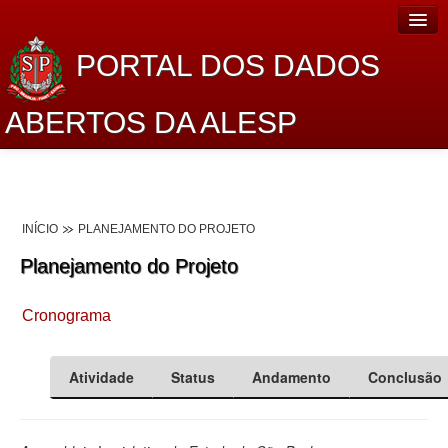
PORTAL DOS DADOS
ABERTOS DA ALESP
Home
Sobre o projeto
INÍCIO
PLANEJAMENTO DO PROJETO
Dados Abertos Alesp
Planejamento do Projeto
Lei de Acesso à Informação
Cronograma
Dados Governamentais Abertos
Planejamento
Atividade
Status
Andamento
Conclusão
Catálogo de dados
Processo Legislativo