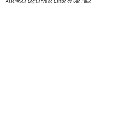
Assembleia Legislativa do Estado de São Paulo
Deputados Estaduais
Administração
Legislação
Agenda
Perguntas frequentes
Contato