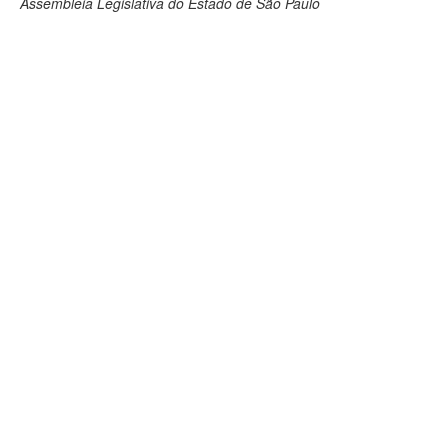
Assembleia Legislativa do Estado de São Paulo
Deputados Estaduais
Administração
Legislação
Agenda
Perguntas frequentes
Contato