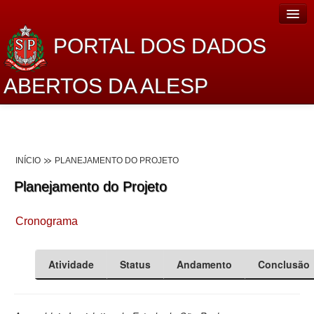
PORTAL DOS DADOS
ABERTOS DA ALESP
Home
Sobre o projeto
INÍCIO
PLANEJAMENTO DO PROJETO
Dados Abertos Alesp
Planejamento do Projeto
Lei de Acesso à Informação
Cronograma
Dados Governamentais Abertos
Planejamento
Atividade
Status
Andamento
Conclusão
Catálogo de dados
Processo Legislativo