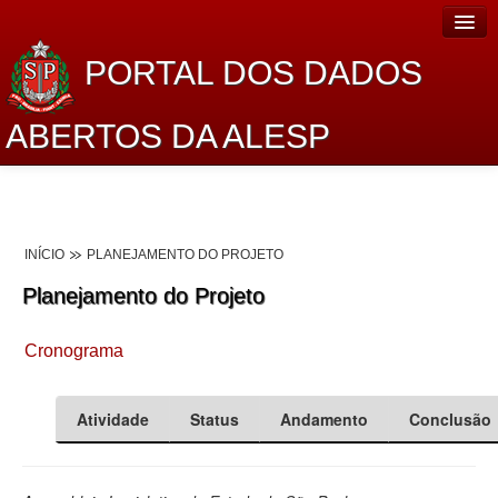
PORTAL DOS DADOS
ABERTOS DA ALESP
Home
Sobre o projeto
INÍCIO
PLANEJAMENTO DO PROJETO
Dados Abertos Alesp
Planejamento do Projeto
Lei de Acesso à Informação
Cronograma
Dados Governamentais Abertos
Planejamento
Atividade
Status
Andamento
Conclusão
Catálogo de dados
Processo Legislativo