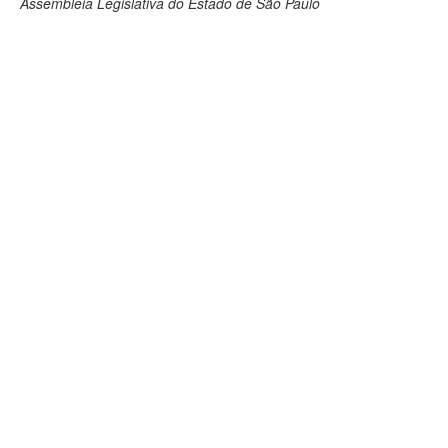
Assembleia Legislativa do Estado de São Paulo
Deputados Estaduais
Administração
Legislação
Agenda
Perguntas frequentes
Contato