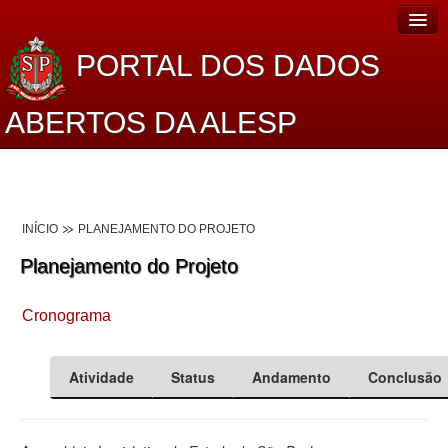
PORTAL DOS DADOS
ABERTOS DA ALESP
Home
Sobre o projeto
INÍCIO
PLANEJAMENTO DO PROJETO
Dados Abertos Alesp
Planejamento do Projeto
Lei de Acesso à Informação
Cronograma
Dados Governamentais Abertos
Planejamento
Atividade
Status
Andamento
Conclusão
Catálogo de dados
Processo Legislativo