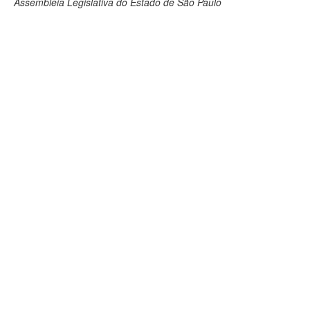
Assembleia Legislativa do Estado de São Paulo
Deputados Estaduais
Administração
Legislação
Agenda
Perguntas frequentes
Contato