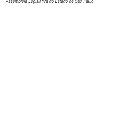
Assembleia Legislativa do Estado de São Paulo
Deputados Estaduais
Administração
Legislação
Agenda
Perguntas frequentes
Contato