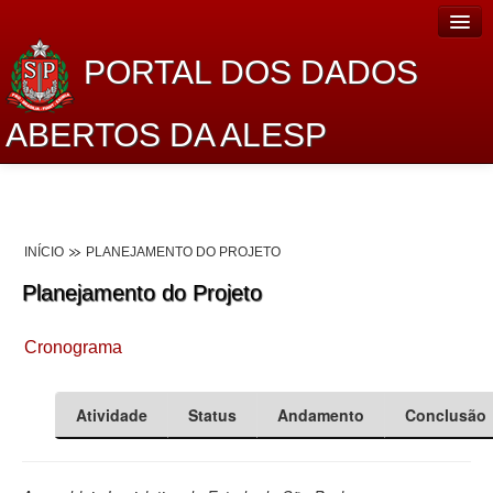
PORTAL DOS DADOS
ABERTOS DA ALESP
Home
Sobre o projeto
INÍCIO
PLANEJAMENTO DO PROJETO
Dados Abertos Alesp
Planejamento do Projeto
Lei de Acesso à Informação
Cronograma
Dados Governamentais Abertos
Planejamento
Atividade
Status
Andamento
Conclusão
Catálogo de dados
Processo Legislativo