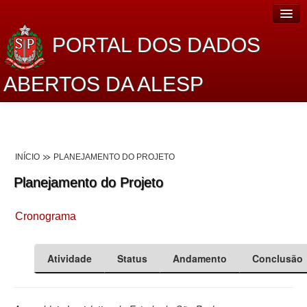
PORTAL DOS DADOS
ABERTOS DA ALESP
Home
Sobre o projeto
INÍCIO
PLANEJAMENTO DO PROJETO
Dados Abertos Alesp
Planejamento do Projeto
Lei de Acesso à Informação
Cronograma
Dados Governamentais Abertos
Planejamento
Atividade
Status
Andamento
Conclusão
Catálogo de dados
Processo Legislativo