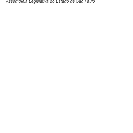
Assembleia Legislativa do Estado de São Paulo
Deputados Estaduais
Administração
Legislação
Agenda
Perguntas frequentes
Contato