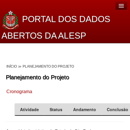
PORTAL DOS DADOS
ABERTOS DA ALESP
Home
Sobre o projeto
INÍCIO
PLANEJAMENTO DO PROJETO
Dados Abertos Alesp
Planejamento do Projeto
Lei de Acesso à Informação
Cronograma
Dados Governamentais Abertos
Planejamento
Atividade
Status
Andamento
Conclusão
Catálogo de dados
Processo Legislativo