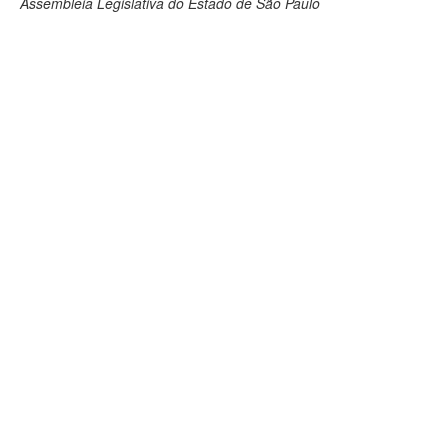
Assembleia Legislativa do Estado de São Paulo
Deputados Estaduais
Administração
Legislação
Agenda
Perguntas frequentes
Contato