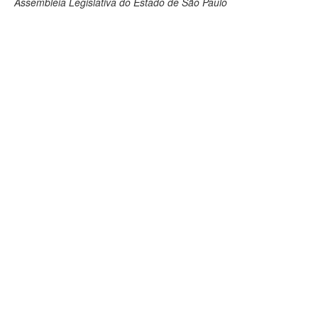
Assembleia Legislativa do Estado de São Paulo
Deputados Estaduais
Administração
Legislação
Agenda
Perguntas frequentes
Contato