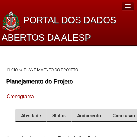
PORTAL DOS DADOS
ABERTOS DA ALESP
Home
Sobre o projeto
INÍCIO
PLANEJAMENTO DO PROJETO
Dados Abertos Alesp
Planejamento do Projeto
Lei de Acesso à Informação
Cronograma
Dados Governamentais Abertos
Planejamento
Atividade
Status
Andamento
Conclusão
Catálogo de dados
Processo Legislativo