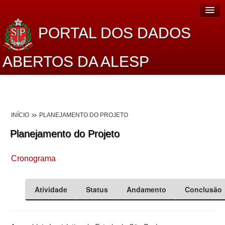
PORTAL DOS DADOS
ABERTOS DA ALESP
Home
Sobre o projeto
INÍCIO
PLANEJAMENTO DO PROJETO
Dados Abertos Alesp
Planejamento do Projeto
Lei de Acesso à Informação
Cronograma
Dados Governamentais Abertos
Planejamento
Atividade
Status
Andamento
Conclusão
Catálogo de dados
Processo Legislativo