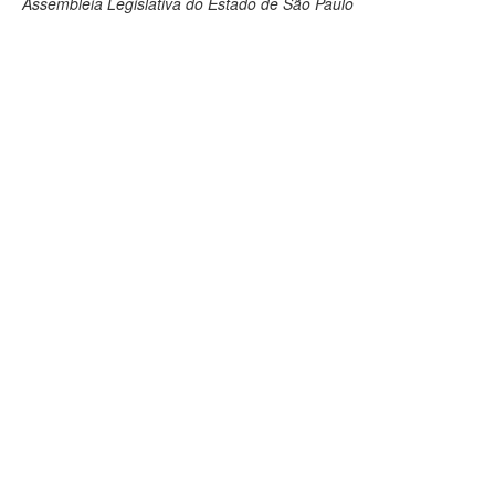
Assembleia Legislativa do Estado de São Paulo
Deputados Estaduais
Administração
Legislação
Agenda
Perguntas frequentes
Contato