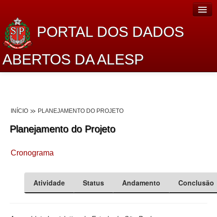
PORTAL DOS DADOS
ABERTOS DA ALESP
Home
Sobre o projeto
INÍCIO
PLANEJAMENTO DO PROJETO
Dados Abertos Alesp
Planejamento do Projeto
Lei de Acesso à Informação
Cronograma
Dados Governamentais Abertos
Planejamento
Atividade
Status
Andamento
Conclusão
Catálogo de dados
Processo Legislativo