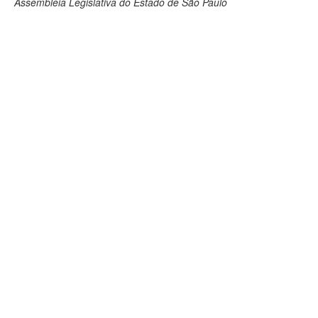
Assembleia Legislativa do Estado de São Paulo
Deputados Estaduais
Administração
Legislação
Agenda
Perguntas frequentes
Contato