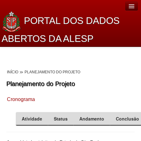
PORTAL DOS DADOS
ABERTOS DA ALESP
Home
Sobre o projeto
INÍCIO
PLANEJAMENTO DO PROJETO
Dados Abertos Alesp
Planejamento do Projeto
Lei de Acesso à Informação
Cronograma
Dados Governamentais Abertos
Planejamento
Atividade
Status
Andamento
Conclusão
Catálogo de dados
Processo Legislativo