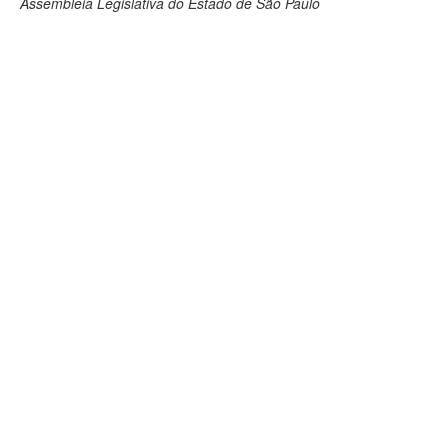
Assembleia Legislativa do Estado de São Paulo
Deputados Estaduais
Administração
Legislação
Agenda
Perguntas frequentes
Contato