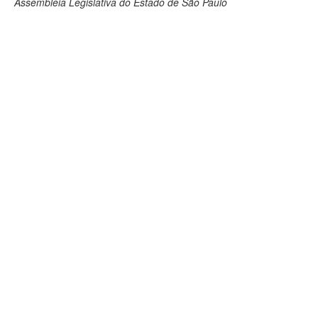
Assembleia Legislativa do Estado de São Paulo
Deputados Estaduais
Administração
Legislação
Agenda
Perguntas frequentes
Contato