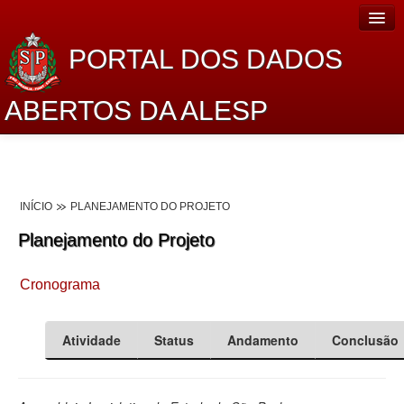
PORTAL DOS DADOS
ABERTOS DA ALESP
Home
Sobre o projeto
INÍCIO
PLANEJAMENTO DO PROJETO
Dados Abertos Alesp
Planejamento do Projeto
Lei de Acesso à Informação
Cronograma
Dados Governamentais Abertos
Planejamento
Atividade
Status
Andamento
Conclusão
Catálogo de dados
Processo Legislativo