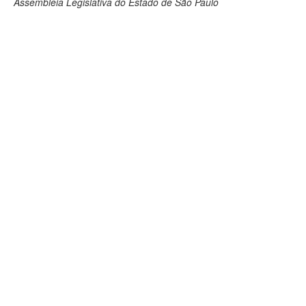
Assembleia Legislativa do Estado de São Paulo
Deputados Estaduais
Administração
Legislação
Agenda
Perguntas frequentes
Contato