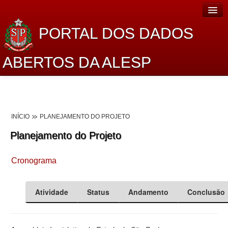
PORTAL DOS DADOS
ABERTOS DA ALESP
Home
Sobre o projeto
INÍCIO
PLANEJAMENTO DO PROJETO
Dados Abertos Alesp
Planejamento do Projeto
Lei de Acesso à Informação
Cronograma
Dados Governamentais Abertos
Planejamento
Atividade
Status
Andamento
Conclusão
Catálogo de dados
Processo Legislativo