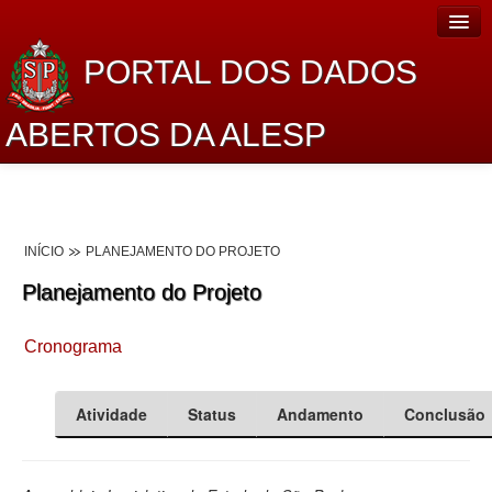
PORTAL DOS DADOS
ABERTOS DA ALESP
Home
Sobre o projeto
INÍCIO
PLANEJAMENTO DO PROJETO
Dados Abertos Alesp
Planejamento do Projeto
Lei de Acesso à Informação
Cronograma
Dados Governamentais Abertos
Planejamento
Atividade
Status
Andamento
Conclusão
Catálogo de dados
Processo Legislativo