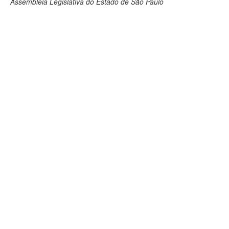
Assembleia Legislativa do Estado de São Paulo
Deputados Estaduais
Administração
Legislação
Agenda
Perguntas frequentes
Contato