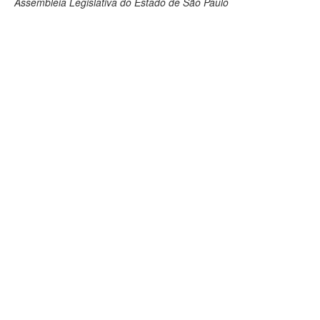
Assembleia Legislativa do Estado de São Paulo
Deputados Estaduais
Administração
Legislação
Agenda
Perguntas frequentes
Contato