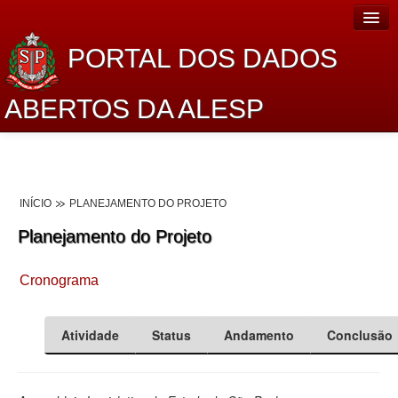
PORTAL DOS DADOS
ABERTOS DA ALESP
Home
Sobre o projeto
INÍCIO
PLANEJAMENTO DO PROJETO
Dados Abertos Alesp
Planejamento do Projeto
Lei de Acesso à Informação
Cronograma
Dados Governamentais Abertos
Planejamento
Atividade
Status
Andamento
Conclusão
Catálogo de dados
Processo Legislativo