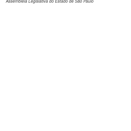
Assembleia Legislativa do Estado de São Paulo
Deputados Estaduais
Administração
Legislação
Agenda
Perguntas frequentes
Contato