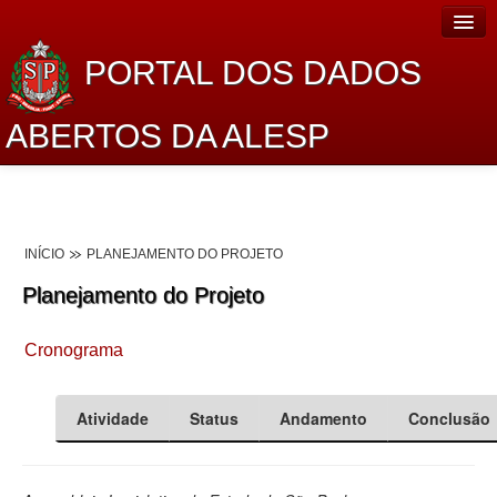
PORTAL DOS DADOS
ABERTOS DA ALESP
Home
Sobre o projeto
INÍCIO
PLANEJAMENTO DO PROJETO
Dados Abertos Alesp
Planejamento do Projeto
Lei de Acesso à Informação
Cronograma
Dados Governamentais Abertos
Planejamento
Atividade
Status
Andamento
Conclusão
Catálogo de dados
Processo Legislativo