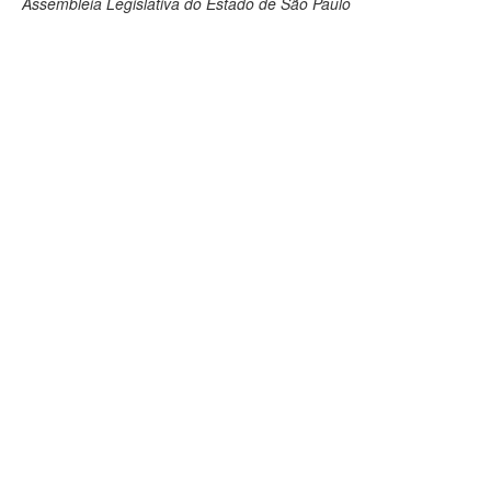
Assembleia Legislativa do Estado de São Paulo
Deputados Estaduais
Administração
Legislação
Agenda
Perguntas frequentes
Contato