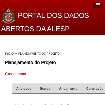
PORTAL DOS DADOS
ABERTOS DA ALESP
Home
Sobre o projeto
INÍCIO
PLANEJAMENTO DO PROJETO
Dados Abertos Alesp
Planejamento do Projeto
Lei de Acesso à Informação
Cronograma
Dados Governamentais Abertos
Planejamento
Atividade
Status
Andamento
Conclusão
Catálogo de dados
Processo Legislativo