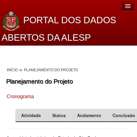
PORTAL DOS DADOS
ABERTOS DA ALESP
Home
Sobre o projeto
INÍCIO
PLANEJAMENTO DO PROJETO
Dados Abertos Alesp
Planejamento do Projeto
Lei de Acesso à Informação
Cronograma
Dados Governamentais Abertos
Planejamento
Atividade
Status
Andamento
Conclusão
Catálogo de dados
Processo Legislativo