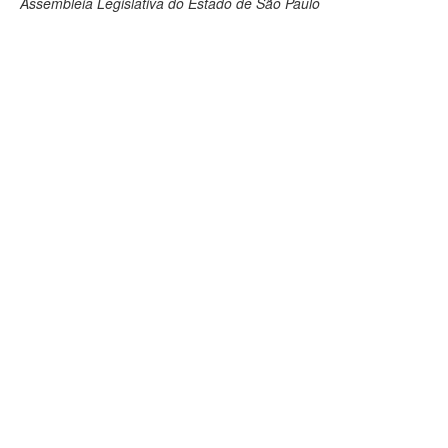
Assembleia Legislativa do Estado de São Paulo
Deputados Estaduais
Administração
Legislação
Agenda
Perguntas frequentes
Contato