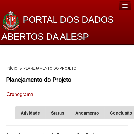
PORTAL DOS DADOS
ABERTOS DA ALESP
Home
Sobre o projeto
INÍCIO
PLANEJAMENTO DO PROJETO
Dados Abertos Alesp
Planejamento do Projeto
Lei de Acesso à Informação
Cronograma
Dados Governamentais Abertos
Planejamento
Atividade
Status
Andamento
Conclusão
Catálogo de dados
Processo Legislativo