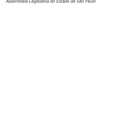
Assembleia Legislativa do Estado de São Paulo
Deputados Estaduais
Administração
Legislação
Agenda
Perguntas frequentes
Contato