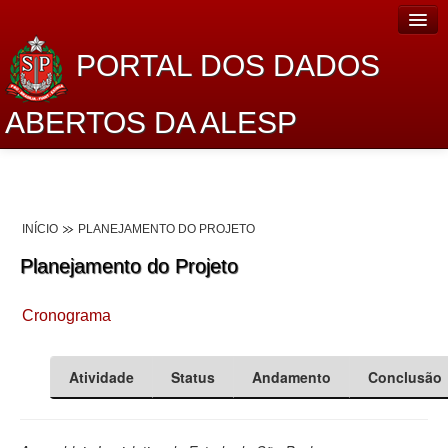
PORTAL DOS DADOS
ABERTOS DA ALESP
Home
Sobre o projeto
INÍCIO
PLANEJAMENTO DO PROJETO
Dados Abertos Alesp
Planejamento do Projeto
Lei de Acesso à Informação
Cronograma
Dados Governamentais Abertos
Planejamento
Atividade
Status
Andamento
Conclusão
Catálogo de dados
Processo Legislativo