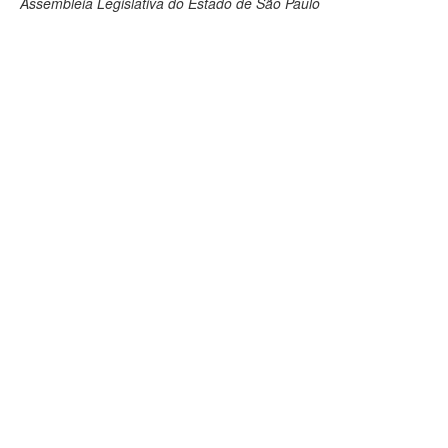
Assembleia Legislativa do Estado de São Paulo
Deputados Estaduais
Administração
Legislação
Agenda
Perguntas frequentes
Contato