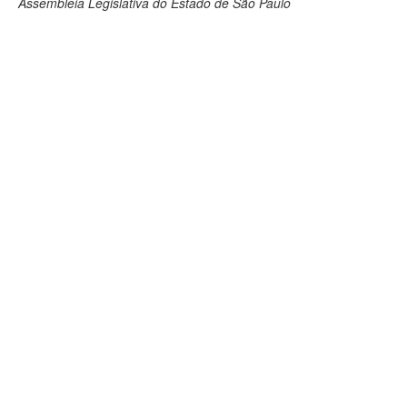
Assembleia Legislativa do Estado de São Paulo
Deputados Estaduais
Administração
Legislação
Agenda
Perguntas frequentes
Contato