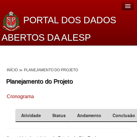
PORTAL DOS DADOS
ABERTOS DA ALESP
Home
Sobre o projeto
INÍCIO
PLANEJAMENTO DO PROJETO
Dados Abertos Alesp
Planejamento do Projeto
Lei de Acesso à Informação
Cronograma
Dados Governamentais Abertos
Planejamento
Atividade
Status
Andamento
Conclusão
Catálogo de dados
Processo Legislativo