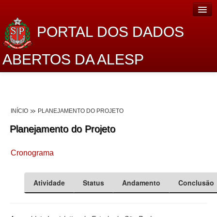
PORTAL DOS DADOS
ABERTOS DA ALESP
Home
Sobre o projeto
INÍCIO
PLANEJAMENTO DO PROJETO
Dados Abertos Alesp
Planejamento do Projeto
Lei de Acesso à Informação
Cronograma
Dados Governamentais Abertos
Planejamento
Atividade
Status
Andamento
Conclusão
Catálogo de dados
Processo Legislativo