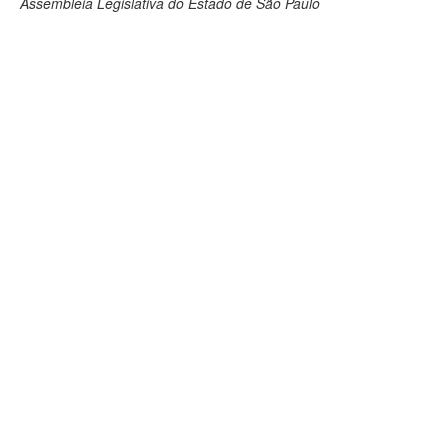
Assembleia Legislativa do Estado de São Paulo
Deputados Estaduais
Administração
Legislação
Agenda
Perguntas frequentes
Contato