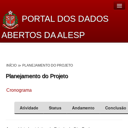
PORTAL DOS DADOS
ABERTOS DA ALESP
Home
Sobre o projeto
INÍCIO
PLANEJAMENTO DO PROJETO
Dados Abertos Alesp
Planejamento do Projeto
Lei de Acesso à Informação
Cronograma
Dados Governamentais Abertos
Planejamento
Atividade
Status
Andamento
Conclusão
Catálogo de dados
Processo Legislativo