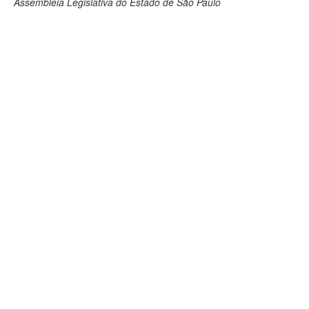
Assembleia Legislativa do Estado de São Paulo
Deputados Estaduais
Administração
Legislação
Agenda
Perguntas frequentes
Contato