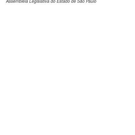
Assembleia Legislativa do Estado de São Paulo
Deputados Estaduais
Administração
Legislação
Agenda
Perguntas frequentes
Contato