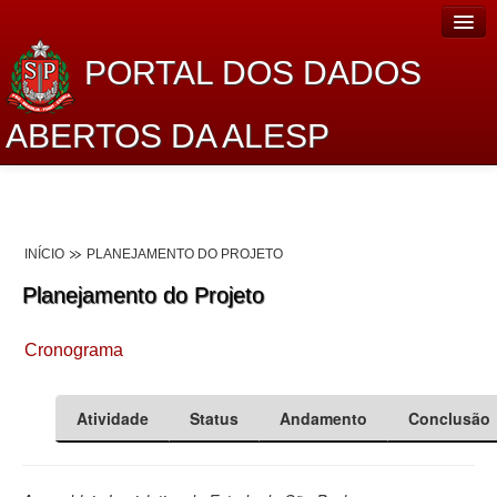
PORTAL DOS DADOS
ABERTOS DA ALESP
Home
Sobre o projeto
INÍCIO
PLANEJAMENTO DO PROJETO
Dados Abertos Alesp
Planejamento do Projeto
Lei de Acesso à Informação
Cronograma
Dados Governamentais Abertos
Planejamento
Atividade
Status
Andamento
Conclusão
Catálogo de dados
Processo Legislativo