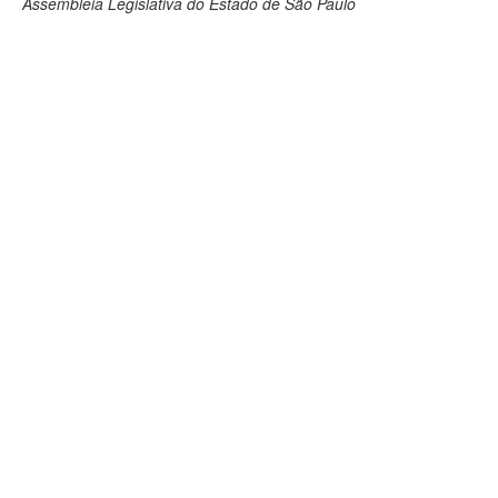
Assembleia Legislativa do Estado de São Paulo
Deputados Estaduais
Administração
Legislação
Agenda
Perguntas frequentes
Contato