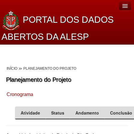
PORTAL DOS DADOS
ABERTOS DA ALESP
Home
Sobre o projeto
INÍCIO
PLANEJAMENTO DO PROJETO
Dados Abertos Alesp
Planejamento do Projeto
Lei de Acesso à Informação
Cronograma
Dados Governamentais Abertos
Planejamento
Atividade
Status
Andamento
Conclusão
Catálogo de dados
Processo Legislativo