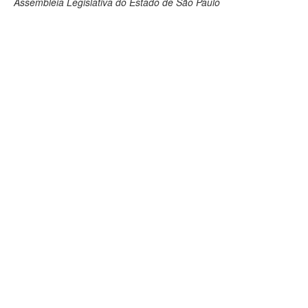
Assembleia Legislativa do Estado de São Paulo
Deputados Estaduais
Administração
Legislação
Agenda
Perguntas frequentes
Contato