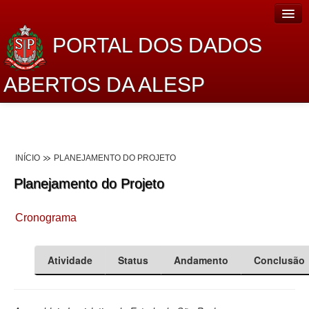
PORTAL DOS DADOS
ABERTOS DA ALESP
Home
Sobre o projeto
INÍCIO
PLANEJAMENTO DO PROJETO
Dados Abertos Alesp
Planejamento do Projeto
Lei de Acesso à Informação
Cronograma
Dados Governamentais Abertos
Planejamento
Atividade
Status
Andamento
Conclusão
Catálogo de dados
Processo Legislativo