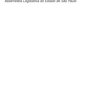
Assembleia Legislativa do Estado de São Paulo
Deputados Estaduais
Administração
Legislação
Agenda
Perguntas frequentes
Contato