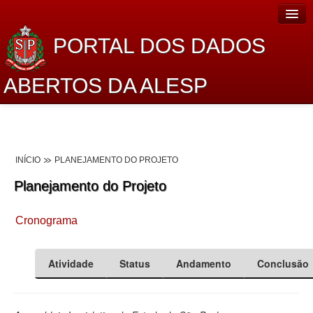
PORTAL DOS DADOS
ABERTOS DA ALESP
Home
Sobre o projeto
INÍCIO
PLANEJAMENTO DO PROJETO
Dados Abertos Alesp
Planejamento do Projeto
Lei de Acesso à Informação
Cronograma
Dados Governamentais Abertos
Planejamento
Atividade
Status
Andamento
Conclusão
Catálogo de dados
Processo Legislativo