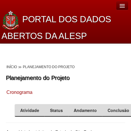
PORTAL DOS DADOS
ABERTOS DA ALESP
Home
Sobre o projeto
INÍCIO
PLANEJAMENTO DO PROJETO
Dados Abertos Alesp
Planejamento do Projeto
Lei de Acesso à Informação
Cronograma
Dados Governamentais Abertos
Planejamento
Atividade
Status
Andamento
Conclusão
Catálogo de dados
Processo Legislativo