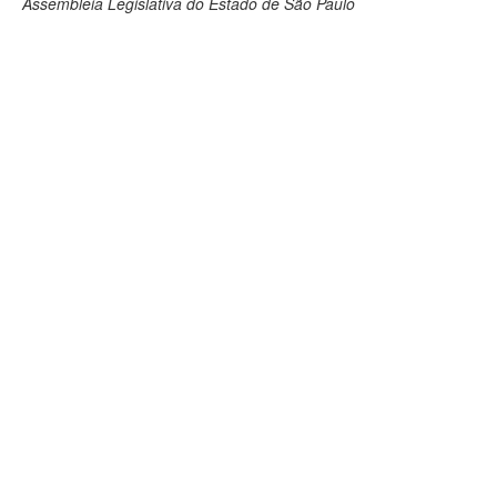
Assembleia Legislativa do Estado de São Paulo
Deputados Estaduais
Administração
Legislação
Agenda
Perguntas frequentes
Contato