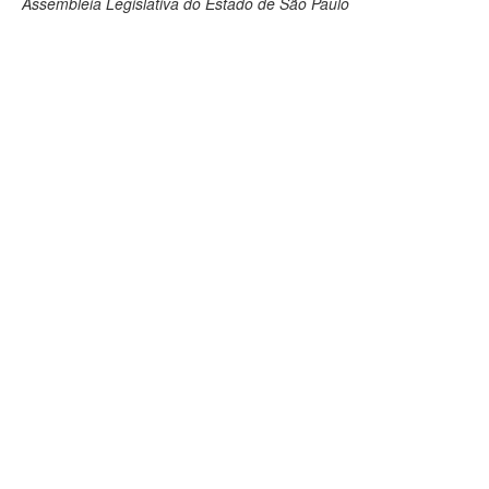
Assembleia Legislativa do Estado de São Paulo
Deputados Estaduais
Administração
Legislação
Agenda
Perguntas frequentes
Contato