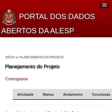
PORTAL DOS DADOS
ABERTOS DA ALESP
Home
Sobre o projeto
INÍCIO
PLANEJAMENTO DO PROJETO
Dados Abertos Alesp
Planejamento do Projeto
Lei de Acesso à Informação
Cronograma
Dados Governamentais Abertos
Planejamento
Atividade
Status
Andamento
Conclusão
Catálogo de dados
Processo Legislativo