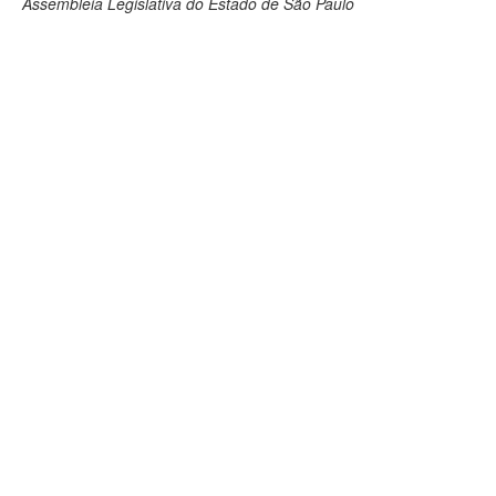
Assembleia Legislativa do Estado de São Paulo
Deputados Estaduais
Administração
Legislação
Agenda
Perguntas frequentes
Contato