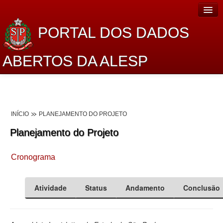
PORTAL DOS DADOS
ABERTOS DA ALESP
Home
Sobre o projeto
INÍCIO
PLANEJAMENTO DO PROJETO
Dados Abertos Alesp
Planejamento do Projeto
Lei de Acesso à Informação
Cronograma
Dados Governamentais Abertos
Planejamento
Atividade
Status
Andamento
Conclusão
Catálogo de dados
Processo Legislativo