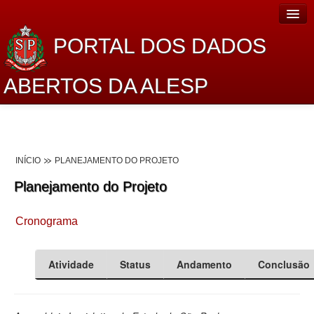
PORTAL DOS DADOS
ABERTOS DA ALESP
Home
Sobre o projeto
INÍCIO
PLANEJAMENTO DO PROJETO
Dados Abertos Alesp
Planejamento do Projeto
Lei de Acesso à Informação
Cronograma
Dados Governamentais Abertos
Planejamento
Atividade
Status
Andamento
Conclusão
Catálogo de dados
Processo Legislativo