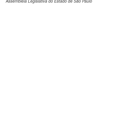
Assembleia Legislativa do Estado de São Paulo
Deputados Estaduais
Administração
Legislação
Agenda
Perguntas frequentes
Contato