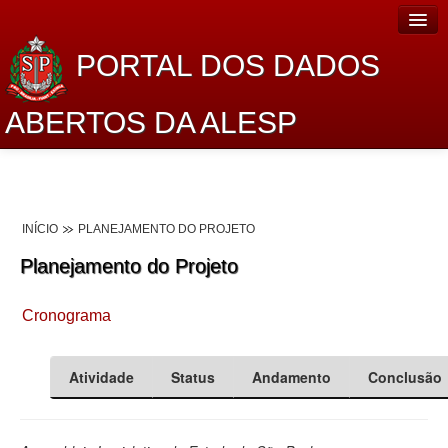
PORTAL DOS DADOS
ABERTOS DA ALESP
Home
Sobre o projeto
INÍCIO
PLANEJAMENTO DO PROJETO
Dados Abertos Alesp
Planejamento do Projeto
Lei de Acesso à Informação
Cronograma
Dados Governamentais Abertos
Planejamento
Atividade
Status
Andamento
Conclusão
Catálogo de dados
Processo Legislativo