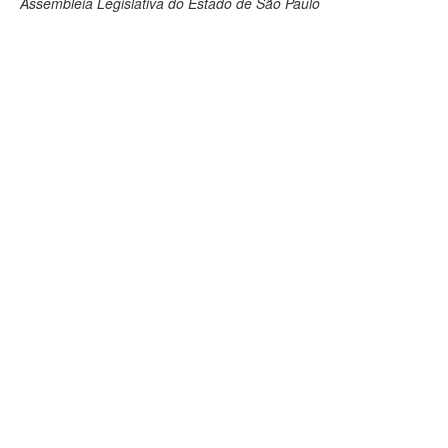
Assembleia Legislativa do Estado de São Paulo
Deputados Estaduais
Administração
Legislação
Agenda
Perguntas frequentes
Contato