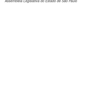
Assembleia Legislativa do Estado de São Paulo
Deputados Estaduais
Administração
Legislação
Agenda
Perguntas frequentes
Contato