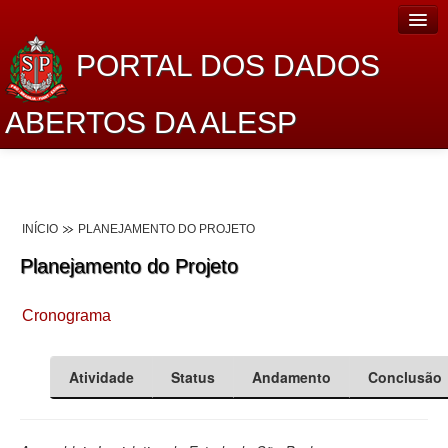
PORTAL DOS DADOS
ABERTOS DA ALESP
Home
Sobre o projeto
INÍCIO
PLANEJAMENTO DO PROJETO
Dados Abertos Alesp
Planejamento do Projeto
Lei de Acesso à Informação
Cronograma
Dados Governamentais Abertos
Planejamento
Atividade
Status
Andamento
Conclusão
Catálogo de dados
Processo Legislativo