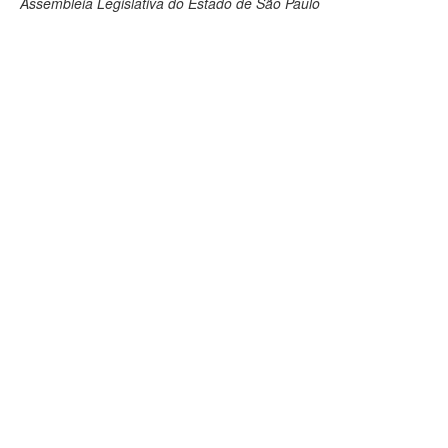
Assembleia Legislativa do Estado de São Paulo
Deputados Estaduais
Administração
Legislação
Agenda
Perguntas frequentes
Contato