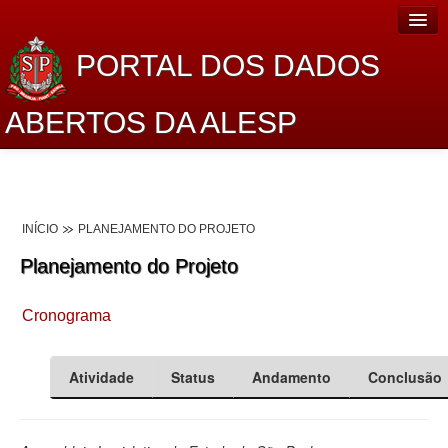
PORTAL DOS DADOS
ABERTOS DA ALESP
Home
Sobre o projeto
INÍCIO
PLANEJAMENTO DO PROJETO
Dados Abertos Alesp
Planejamento do Projeto
Lei de Acesso à Informação
Cronograma
Dados Governamentais Abertos
Planejamento
Atividade
Status
Andamento
Conclusão
Catálogo de dados
Processo Legislativo