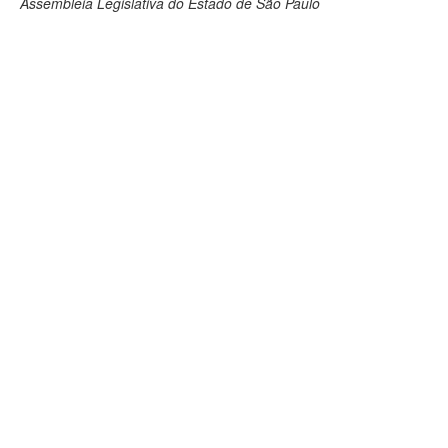
Assembleia Legislativa do Estado de São Paulo
Deputados Estaduais
Administração
Legislação
Agenda
Perguntas frequentes
Contato