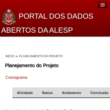
PORTAL DOS DADOS
ABERTOS DA ALESP
Home
Sobre o projeto
INÍCIO
PLANEJAMENTO DO PROJETO
Dados Abertos Alesp
Planejamento do Projeto
Lei de Acesso à Informação
Cronograma
Dados Governamentais Abertos
Planejamento
Atividade
Status
Andamento
Conclusão
Catálogo de dados
Processo Legislativo