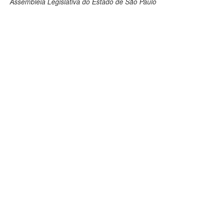
Assembleia Legislativa do Estado de São Paulo
Deputados Estaduais
Administração
Legislação
Agenda
Perguntas frequentes
Contato