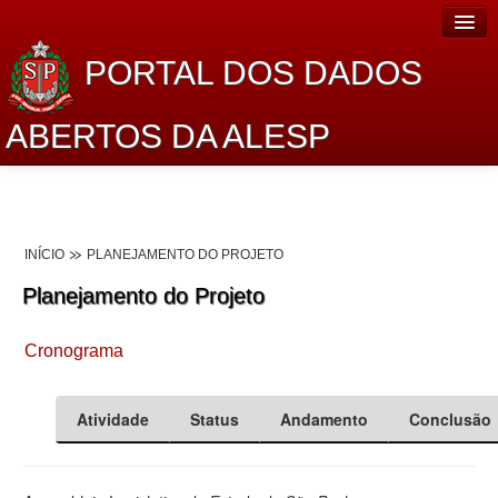
PORTAL DOS DADOS
ABERTOS DA ALESP
Home
Sobre o projeto
INÍCIO
PLANEJAMENTO DO PROJETO
Dados Abertos Alesp
Planejamento do Projeto
Lei de Acesso à Informação
Cronograma
Dados Governamentais Abertos
Planejamento
Atividade
Status
Andamento
Conclusão
Catálogo de dados
Processo Legislativo