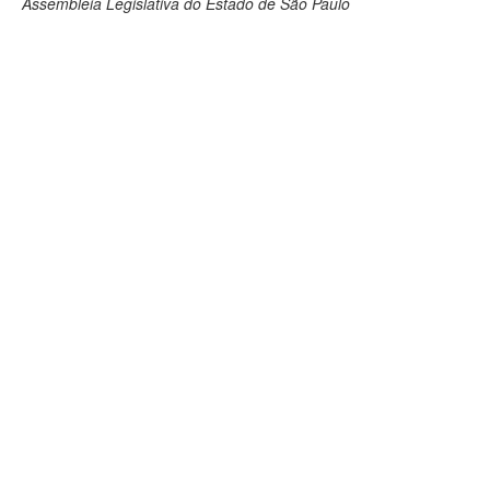
Assembleia Legislativa do Estado de São Paulo
Deputados Estaduais
Administração
Legislação
Agenda
Perguntas frequentes
Contato