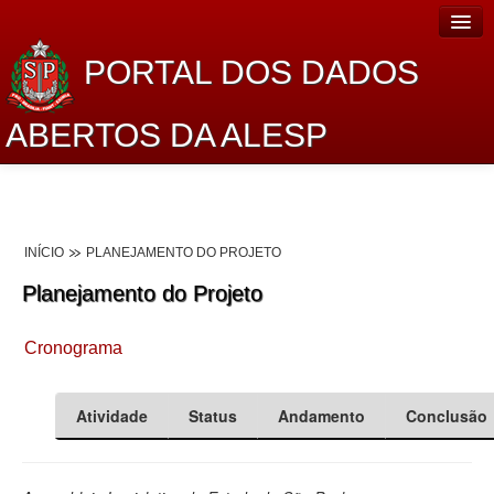
PORTAL DOS DADOS
ABERTOS DA ALESP
Home
Sobre o projeto
INÍCIO
PLANEJAMENTO DO PROJETO
Dados Abertos Alesp
Planejamento do Projeto
Lei de Acesso à Informação
Cronograma
Dados Governamentais Abertos
Planejamento
Atividade
Status
Andamento
Conclusão
Catálogo de dados
Processo Legislativo